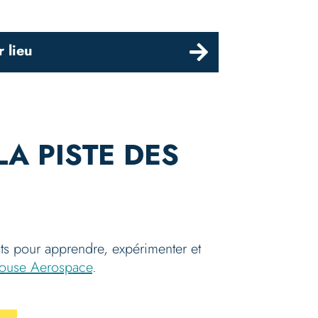
r lieu
A PISTE DES
its pour apprendre, expérimenter et
ulouse Aerospace
.