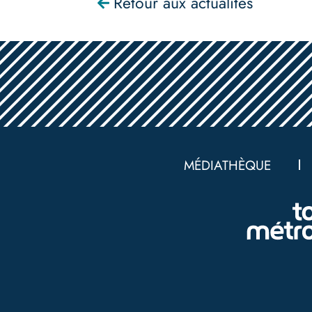
Retour aux actualités
Pied
de
MÉDIATHÈQUE
page
Nav
bottom