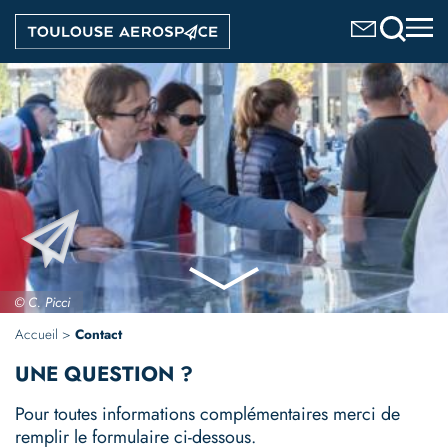
Aller
Image
au
contenu
principal
© C. Picci
Accueil
Contact
UNE QUESTION ?
Pour toutes informations complémentaires merci de
remplir le formulaire ci-dessous.