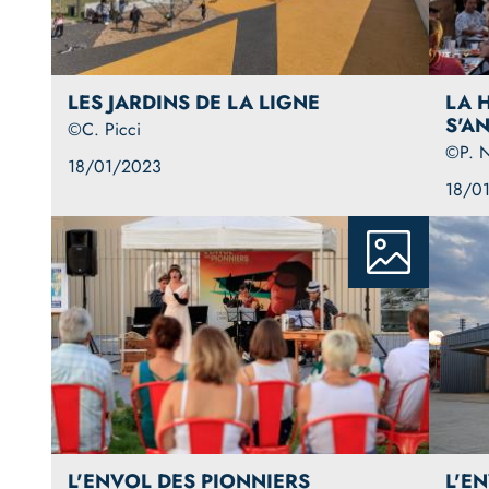
LES JARDINS DE LA LIGNE
LA 
S'A
©C. Picci
©P. N
18/01/2023
18/0
L'ENVOL DES PIONNIERS
L'E