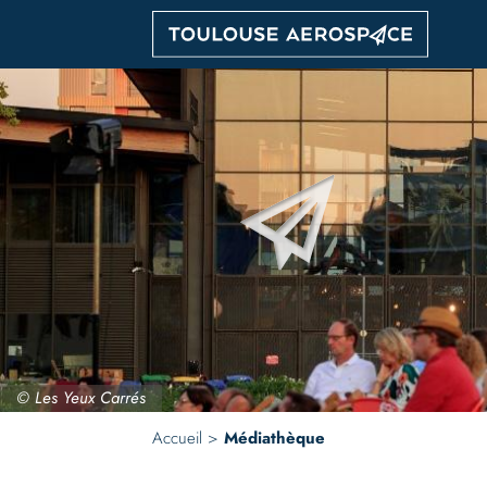
Aller
Image
au
contenu
principal
© Les Yeux Carrés
Accueil
Médiathèque