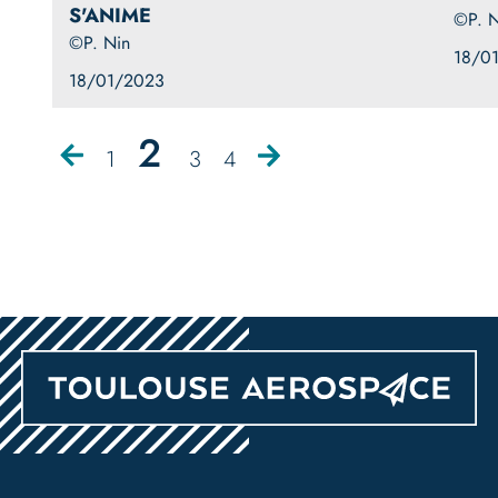
S'ANIME
©P. N
©P. Nin
18/0
18/01/2023
Page
2
Page
Page
Page
Page
Page
Pagination
1
3
4
précédente
suivante
courante