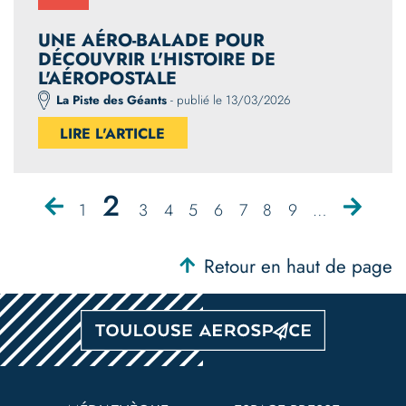
UNE AÉRO-BALADE POUR
DÉCOUVRIR L'HISTOIRE DE
L'AÉROPOSTALE
La Piste des Géants
- publié le 13/03/2026
LIRE L'ARTICLE
Page
2
Page
Page
Page
Page
Page
Page
Page
Page
Page
Page
1
3
4
5
6
7
8
9
…
précédente
suivante
Pagination
courante
Retour en haut de page
Pied
de