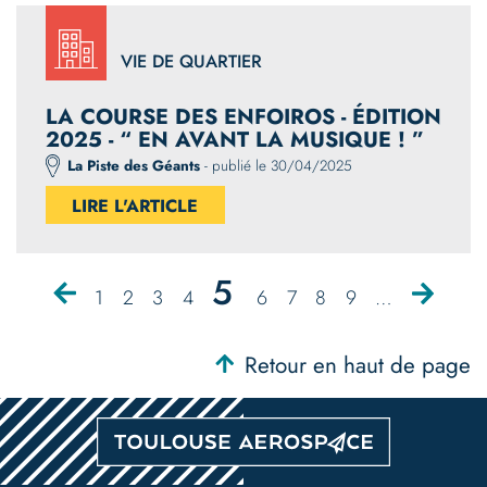
VIE DE QUARTIER
LA COURSE DES ENFOIROS - ÉDITION
2025 - “ EN AVANT LA MUSIQUE ! ”
La Piste des Géants
- publié le 30/04/2025
LIRE L'ARTICLE
Page
5
Page
Page
Page
Page
Page
Page
Page
Page
Page
Page
1
2
3
4
6
7
8
9
…
précédente
suivante
Pagination
courante
Retour en haut de page