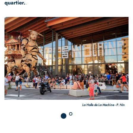
quartier.
.
P. Nin
L'Envol des Pionniers - P. 